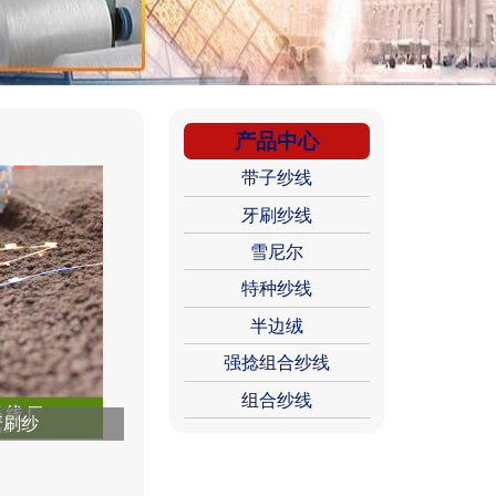
产品中心
带子纱线
牙刷纱线
雪尼尔
...
特种纱线
半边绒
强捻组合纱线
组合纱线
牙刷纱