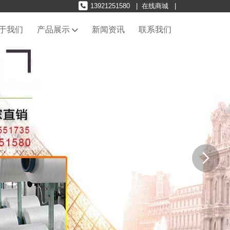
13921251580 |
在线商城
|
于我们
产品展示
新闻资讯
联系我们