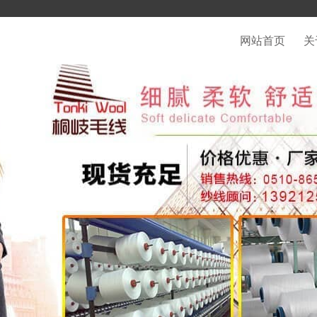
网站首页
关